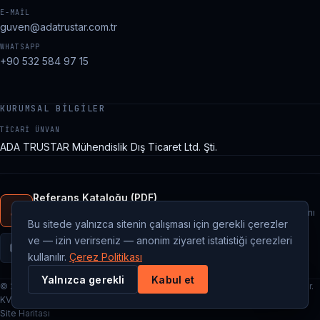
E-MAIL
guven@adatrustar.com.tr
WHATSAPP
+90 532 584 97 15
KURUMSAL BILGILER
TICARI ÜNVAN
ADA TRUSTAR Mühendislik Dış Ticaret Ltd. Şti.
Referans Kataloğu (PDF)
Tüm proje listesini, kurulan pres kapasitelerini ve saha fotoğraflarını
Bu sitede yalnızca sitenin çalışması için gerekli çerezler
içeren sunumu indirin.
ve — izin verirseniz — anonim ziyaret istatistiği çerezleri
kullanılır.
Çerez Politikası
Yalnızca gerekli
Kabul et
© 2026 ADA TRUSTAR Mühendislik Dış Ticaret Ltd. Şti.. Tüm hakları saklıdır.
KVKK Aydınlatma Metni
Gizlilik Politikası
Çerez Politikası
Kullanım Koşulları
Site Haritası