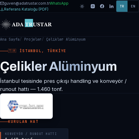
guven@adatrustar.com.tr
WhatsApp
TR
EN
Referans Kataloğu (PDF)
Ana Sayfa
Projeler
Çelikler Alüminyum
🇹🇷 İSTANBUL, TÜRKIYE
Çelikler Alüminyum
İstanbul tesisinde pres çıkışı handling ve konveyör /
runout hattı — 1.460 tonf.
KURULAN HAT
KONVEYÖR / RUNOUT HATTI