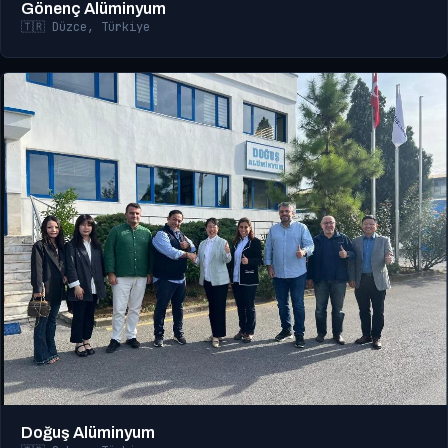
Gönenç Alüminyum
🇹🇷 Düzce, Türkiye
Doğuş Alüminyum