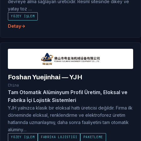
devreye alma sağlayan üreticidir. Resmî sitesinde dikey ve
yatay toz …
YÜZEY İŞLEM
Detay
Foshan Yuejinhai — YJH
China
Tam Otomatik Alüminyum Profil Üretim, Eloksal ve
Fabrika İçi Lojistik Sistemleri
YJH yalnızca klasik bir eloksal hattı üreticisi değildir. Firma ilk
döneminde eloksal, renklendirme ve elektroforez üretim
hatlarında uzmanlaşmış; daha sonra faaliyetini tam otomatik
alüminy…
YÜZEY İŞLEM
FABRIKA LOJISTIĞI
PAKETLEME