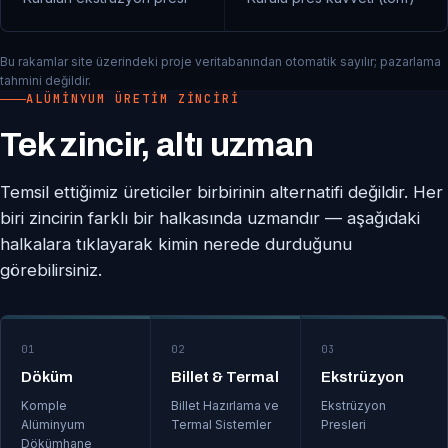
Bu rakamlar site üzerindeki proje veritabanından otomatik sayılır; pazarlama
tahmini değildir.
ALÜMINYUM ÜRETIM ZINCIRI
Tek zincir, altı uzman
Temsil ettiğimiz üreticiler birbirinin alternatifi değildir. Her
biri zincirin farklı bir halkasında uzmandır — aşağıdaki
halkalara tıklayarak kimin nerede durduğunu
görebilirsiniz.
01
02
03
Döküm
Billet & Termal
Ekstrüzyon
Komple
Billet Hazırlama ve
Ekstrüzyon
Alüminyum
Termal Sistemler
Presleri
Dökümhane