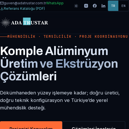
guven@adatrustar.com.tr
WhatsApp
TR
EN
Referans Kataloğu (PDF)
MÜHENDISLIK · TEMSILCILIK · PROJE KOORDINASYONU
Komple Alüminyum
Üretim ve Ekstrüzyon
Çözümleri
Dökümhaneden yüzey işlemeye kadar; doğru üretici,
doğru teknik konfigürasyon ve Türkiye’de yerel
mühendislik desteği.