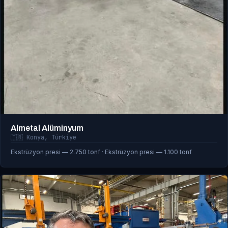
Almetal Alüminyum
🇹🇷 Konya, Türkiye
Ekstrüzyon presi — 2.750 tonf · Ekstrüzyon presi — 1.100 tonf