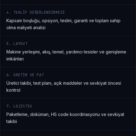
4. TEKLIF DEĞERLENDIRMESI
Kapsam boşluğu, opsiyon, teslim, garanti ve toplam sahip
olma maliyeti analizi
5. LAYOUT
Makine yerleşimi, akış, temel, yardımcı tesisler ve genişleme
imkânları
6. ÜRETIM VE FAT
Üretici takibi, test planı, açık maddeler ve sevkiyat öncesi
kontrol
7. LOJISTIK
Paketleme, doküman, HS code koordinasyonu ve sevkiyat
takibi