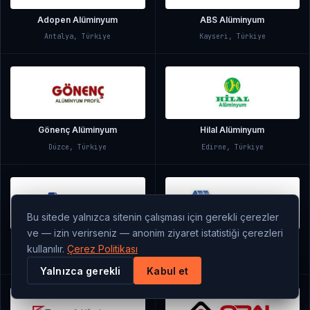
Adopen Alüminyum
ABS Alüminyum
Antalya, Türkiye
Kayseri, Türkiye
Gönenç Alüminyum
Hilal Alüminyum
Düzce, Türkiye
Edirne, Türkiye
Bu sitede yalnızca sitenin çalışması için gerekli çerezler
ve — izin verirseniz — anonim ziyaret istatistiği çerezleri
Doğuş Alüminyum
Çelikler Alüminyum
kullanılır.
Çerez Politikası
Gebze, Türkiye
İstanbul, Türkiye
Yalnızca gerekli
Kabul et