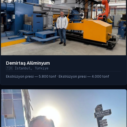
Demirtaş Alüminyum
🇹🇷 İstanbul, Türkiye
Ekstrüzyon presi — 5.800 tonf · Ekstrüzyon presi — 4.000 tonf