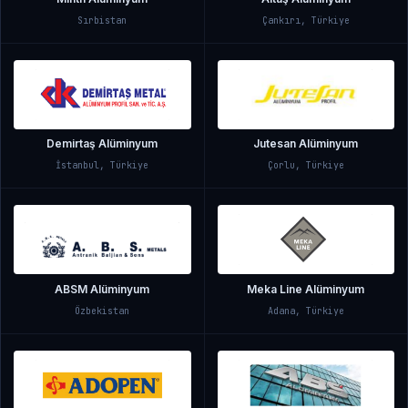
Sırbistan
Çankırı, Türkiye
Demirtaş Alüminyum
Jutesan Alüminyum
İstanbul, Türkiye
Çorlu, Türkiye
ABSM Alüminyum
Meka Line Alüminyum
Özbekistan
Adana, Türkiye