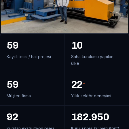
59
10
Kayıtlı tesis / hat projesi
Saha kurulumu yapılan
ülke
59
22
+
Müşteri firma
Yıllık sektör deneyimi
92
182.950
Kurulan ekstrüzyon presi
Kurulu pres kuvveti (tonf)