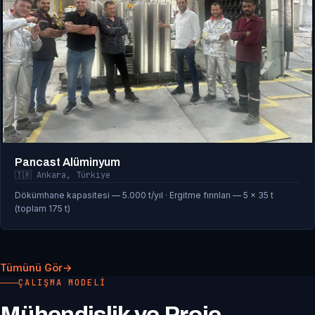
Pancast Alüminyum
🇹🇷 Ankara, Türkiye
Dökümhane kapasitesi — 5.000 t/yıl · Ergitme fırınları — 5 × 35 t
(toplam 175 t)
Tümünü Gör
ÇALIŞMA MODELI
Mühendislik ve Proje